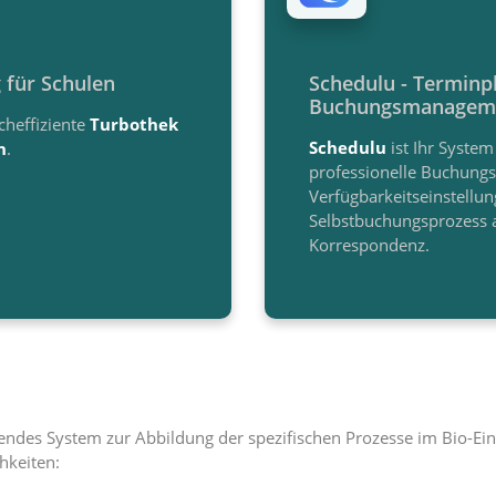
 für Schulen
Schedulu - Terminp
Buchungsmanagem
ocheffiziente
Turbothek
Schedulu
ist Ihr System
n
.
professionelle Buchung
Verfügbarkeitseinstellun
Selbstbuchungsprozess a
Korrespondenz.
endes System zur Abbildung der spezifischen Prozesse im Bio-Einz
hkeiten: