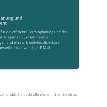
lanung und
ent
 für die effiziente Terminplanung und das
smanagement. Extrem flexible
gen und ein stark individualisierbarer
nstelle zeitaufwändiger E-Mail-
elhandel. Sie deckt alle wesentlichen Bereiche