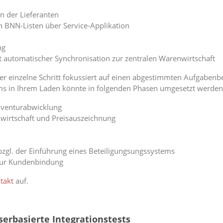
n der Lieferanten
n BNN-Listen über Service-Applikation
ng
t automatischer Synchronisation zur zentralen Warenwirtschaft
der einzelne Schritt fokussiert auf einen abgestimmten Aufgaben
ms in Ihrem Laden könnte in folgenden Phasen umgesetzt werden
nventurabwicklung
wirtschaft und Preisauszeichnung
zgl. der Einführung eines Beteiligungsungssystems
zur Kundenbindung
takt
auf.
erbasierte Integrationstests